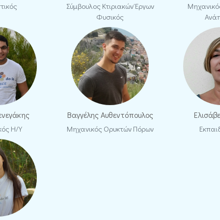
τικός
Σύμβουλος Κτιριακών Έργων
Μηχανικό
Φυσικός
Ανά
ενεγάκης
Βαγγέλης Αυθεντόπουλος
Ελισάβ
ός Η/Υ
Μηχανικός Ορυκτών Πόρων
Εκπαι