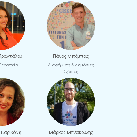
 Πραντάλου
Πάνος Μπόμπας
θεραπεία
Διαφήμιση & Δημόσιες
Σχέσεις
 Γιαρικάνη
Μάρκος Μηνακούλης