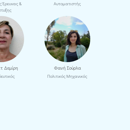
ς Έρευνας &
Αυτοματιστής
πτυξης
ετ Δεμίρη
Φανή Σούρλα
δευτικός
Πολιτικός Μηχανικός