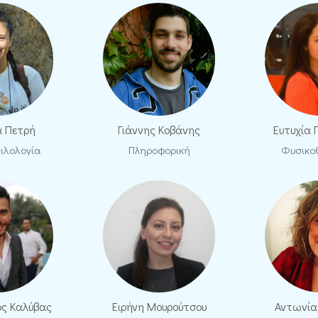
α Πετρή
Γιάννης Κοβάνης
Ευτυχία
ιλολογία
Πληροφορική
Φυσικο
ος Καλύβας
Ειρήνη Μουρούτσου
Αντωνία