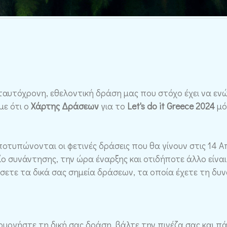
ταυτόχρονη, εθελοντική δράση μας που στόχο έχει να ενώσ
ε ότι ο
Χάρτης Δράσεων
για το
Let's do it Greece 2024
μό
οτυπώνονται οι φετινές δράσεις που θα γίνουν στις 14 Α
ίο συνάντησης, την ώρα έναρξης και οτιδήποτε άλλο είναι
ετε τα δικά σας σημεία δράσεων, τα οποία έχετε τη δυ
ουργήστε τη δική σας δράση, βάλτε την πινέζα σας και 