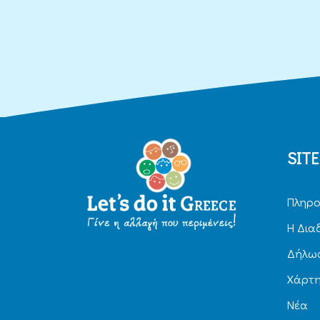
SIT
Πληρο
H Δια
Δήλωσ
Χάρτ
Νέα