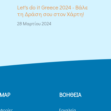
Let's do it Greece 2024 - Βάλε
τη Δράση σου στον Χάρτη!
28 Μαρτίου 2024
EMAP
ΒΟΗΘΕΙΑ
φορίες
Εργαλεία