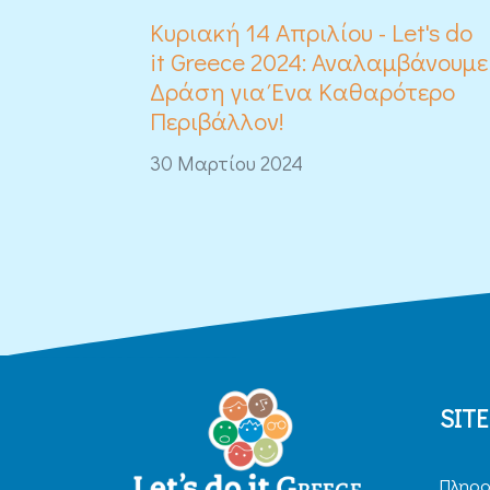
Κυριακή 14 Απριλίου - Let's do
it Greece 2024: Αναλαμβάνουμε
Δράση για Ένα Καθαρότερο
Περιβάλλον!
30 Μαρτίου 2024
SIT
Πληρο