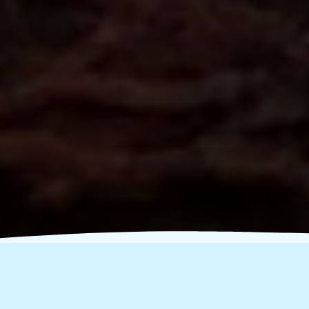
World Cleanup Day - Κυνήγι