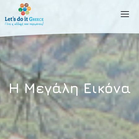
H Mεγάλη Εικόνα