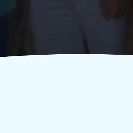
Κάνε zoom in και
ανακάλυψε τις στιγμές μας!
2019
2018
2017
2016